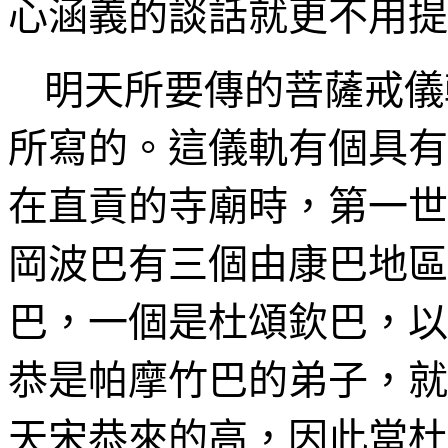
心涵義的談話就更不用提
明天所要傳的
菩薩戒儀
所寫
的。這儀軌有個具有
在直貢的
寺廟時，第一世
岡波巴
有三個
由康巴地區
巴
，一個是
杜頌欽巴
，以
恭是帕摩竹巴
的弟子，
就
天宋恭來的
高，因此
當杜