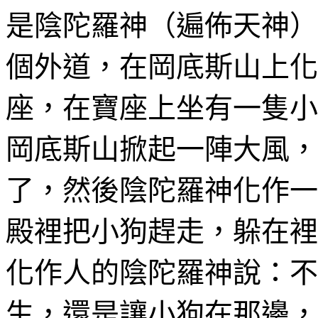
是陰
陀羅
神（遍佈天神）
個外道，在岡底斯山上化
座
，在寶座上坐有一隻小
岡底斯山掀起一陣大風，
了，然後陰
陀羅
神化作一
殿裡把小狗趕走，躲在裡
化作人
的陰
陀羅
神說：不
生，還是讓小狗在
那邊，