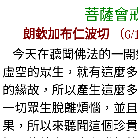
菩薩
會
朗欽加布仁波切
（
6/
今天在聽聞佛法的一開
虛空的眾生，就有這麼多
的緣故，所以產生這麼多
一切眾生脫離
煩惱，
並且
果
，所以來聽聞這個珍貴