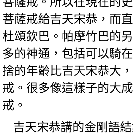
菩薩戒。所以在現在的史
菩薩戒給
吉天宋恭，而直
杜頌欽巴
。
帕摩竹巴
的另
多的神通，包括可以騎在
捨
的年齡比
吉天宋恭大
，
戒。很多像這樣子的大成
戒。
吉天宋恭講的
金剛語結