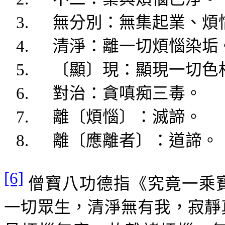
3.
無分別：
無集起業
、煩
4.
清淨：離一切
煩惱染垢
5.
〔顯〕現：顯現一切色
6.
對治：
貪嗔痴
三毒。
7.
離〔煩惱〕：滅
諦
。
8.
離〔應離者〕：道
諦
。
[6]
僧寶
八功德指《究竟一乘
一切眾生，清淨無有我，寂靜