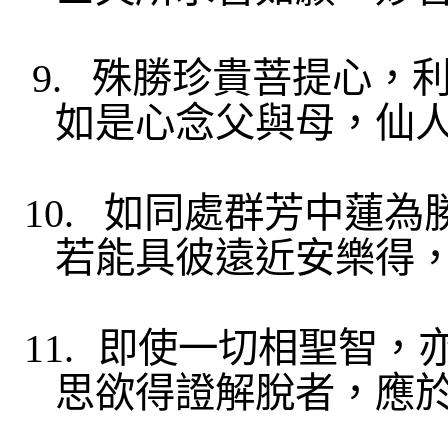
9.
殊勝珍貴菩提心，
如是心念父與母，仙
10.
如同處
群芳中蓮為
若
能具彼遠近
安樂得
11.
即使一切
相聖智，
思欲得證
解脫者，應