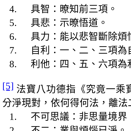
4.
具智
：
暸
知前三項。
5.
具悲：
示
暸
悟道。
6.
具力
：能以
悲智斷
除煩
7.
自利：一、二、三項為
8.
利他：四、五、六項為
[5]
法寶八功德指《究竟一乘
分淨現
對，依何得何法，
離法
1.
不可思議：非思量境界
2.
不
二：業與煩惱已淨。