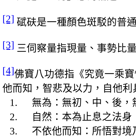
[2]
碔砆
是一種顏色斑駁的普
[3]
三
伺察量指現量
、事勢比
[4]
佛寶八功德指《究竟一乘寶
他而知，
智悲及
以力，自
他利
1.
無為：
無初
、中、後，
2.
自然：本為止息之法身
3.
不依他而知：所
悟對境