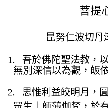
菩提
昆努仁波切丹
1.
吾於佛陀
聖法教
，
無別深信以為觀，皈
2.
思惟利益
皎
明月，
眾生上師薄伽
梵
，於