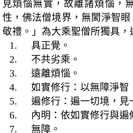
見煩惱無實，
故離諸煩惱，
性，佛法
僧
境界，無
閡淨智眼
敬禮。」
為大乘
聖僧所獨具
，
1.
具正覺。
2.
不
共劣乘
。
3.
遠離煩惱。
4.
如實修行：以
無障淨智
5.
遍修行：遍
一切境
，見
6.
內明：依如實
修行與遍
7.
無障
。