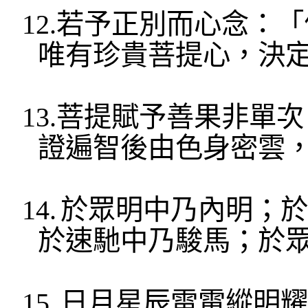
12.
若
予正別
而心念：「
唯有珍貴菩提心，決
13.
菩提賦予
善果非單
次
證遍智後由色身
密雲
14.
於眾明中
乃內明；於
於
速馳中
乃駿馬；於
15.
日月星辰雷電縱明耀