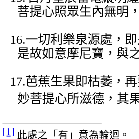
菩提心照眾生內無明
16.
一切利樂泉源處，即
是故如意
摩尼寶
，與
17.
芭蕉生果即
枯萎，再
妙菩提心
所滋德，其
[1]
此處之「有」意為輪迴。