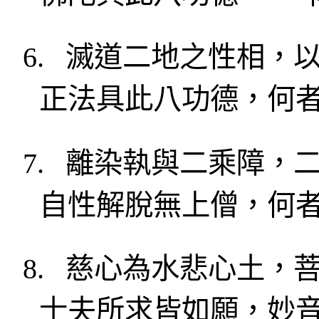
6.
滅道
二地
之性相
，
正法具此八功德，何
7.
離染執與二乘障
，
自性解脫
無上僧
，何
8.
慈心為水悲心土，
士夫所求皆
如願，妙