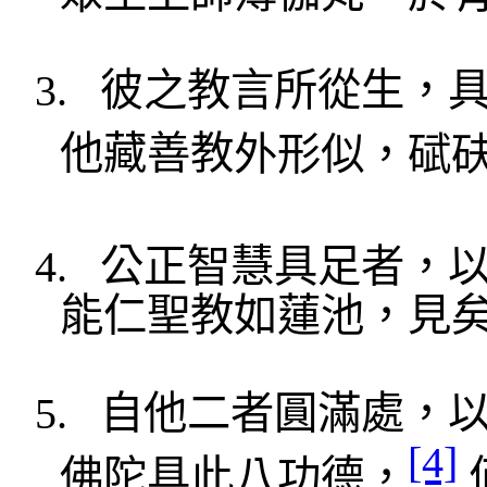
3.
彼
之教言
所從生，
他藏善教
外形似，
碔
4.
公正智慧具足者，
能
仁聖教如蓮
池，見
5.
自他二者圓滿處，
[4]
佛陀具此八功德，