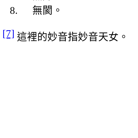
8.
無
閡
。
[7]
這裡的
妙音指妙
音天女。