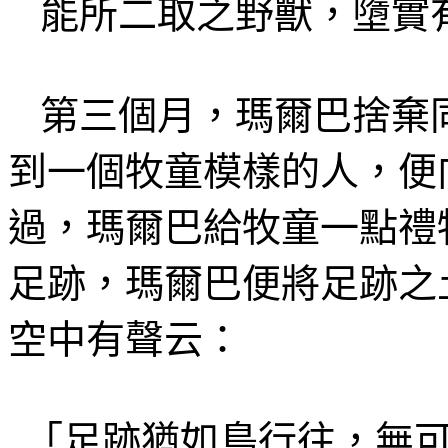
能所二取之野獸，
墮實
第三
個
月，
瑪
爾巴捨棄
到一個牧童模樣的人，便
過，
瑪爾巴給牧童
一點禮
足跡，
瑪爾巴便將
足跡之
空中有聲
云
：
「足跡
猶如鳥行往
，無