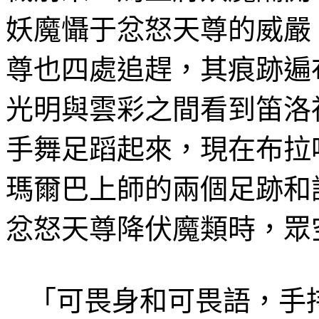
妖魔
懾于
忿怒天尊的威嚴
尊也四處追趕，其痕跡遍
光明與雲彩之間看到笛
洛
手舞足蹈起來，現在布拉
瑪爾巴上師
的兩個足跡和
忿怒天尊
降伏魔類時
，眾
「可畏身和可畏語，手