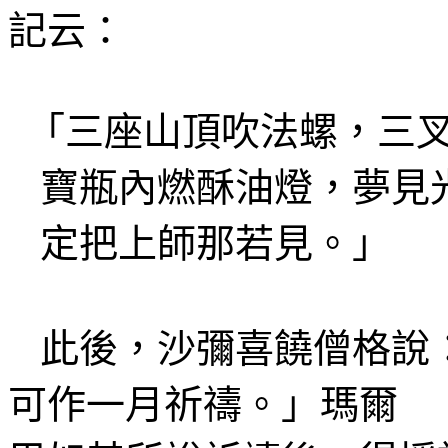
記云
：
「三座山頂吹法螺，
三
寶瓶內燃酥油燈，夢見
定把上
師那若
見。」
此後，沙彌
喜饒僧
格說
可作一月祈禱。」
瑪
爾