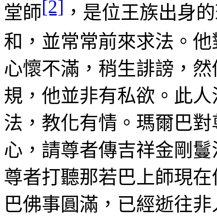
[2]
堂師
，是位王族出身的
和，並常常前來求法。他
心懷
不滿，
稍生誹謗，然
規
，他並非有私欲。此人
法，教化有情。
瑪
爾巴對
心，請尊者傳吉祥金剛
鬘
尊者打聽那若巴上師現在
巴佛事圓滿，
已經逝往非