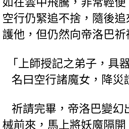
如在雲中飛騰，非常輕便
空行仍緊追不捨，隨後追
護他，但仍然向帝洛巴祈
「上
師授記之
弟子，
具
名曰空行諸魔女，
降災
祈
請完畢，帝
洛
巴變幻
械前來，馬上將妖魔隔開