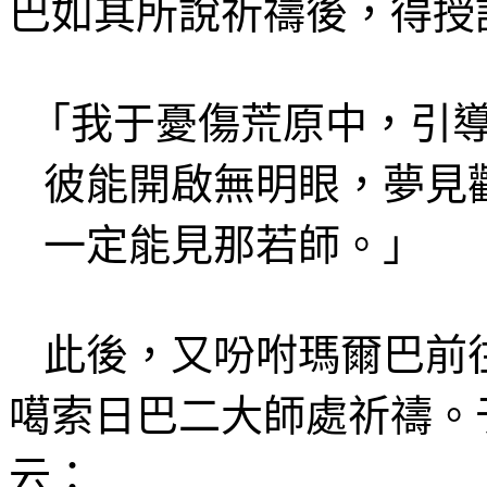
巴如其
所說祈禱後，
得授
「我
于
憂傷荒原中，引
彼能開啟
無明眼，夢見
一定能見
那若師
。」
此後，又吩咐
瑪
爾巴前
噶索日巴二大師處祈禱。
云
：