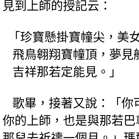
見到上師的授記
云
：
「珍寶懸掛
寶幢尖，
美
飛鳥翱翔
寶幢頂
，夢見
吉祥那若定
能見。」
歌畢
，接著又說：「你
你的上師，也是與那若巴
那兒去祈禱一個月。」
瑪