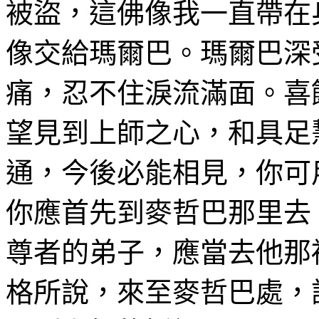
被盜，這佛像我一直帶在
像交給
瑪
爾巴。
瑪
爾巴深
痛，忍不住淚流滿面。
喜
望見到上師之心，和具足
通，今後必能相見，你可
你應首先到麥哲巴那里去
尊者
的弟子，應當去他那
格所說，來
至麥哲巴處
，