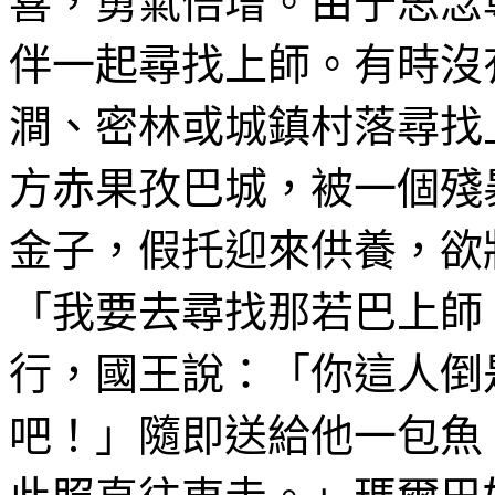
喜，勇氣倍增。由
于
思念
伴一起尋找上師。有時沒
澗、密林或城鎮村落尋找
方
赤
果
孜
巴城，被一個殘
金子，假托迎來供養，欲
「我要去尋找那若巴上師
行，國王說：「你這人倒
吧！」隨即送給他
一
包魚