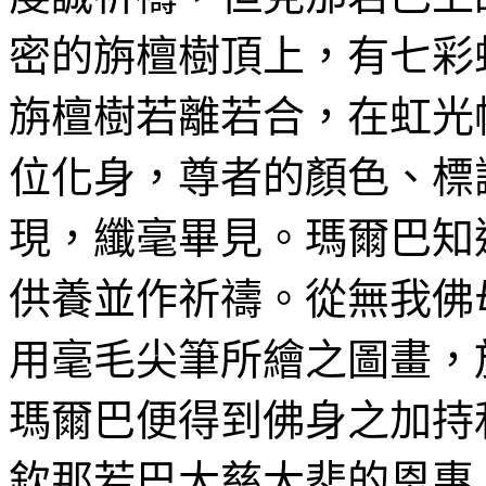
密的
旃
檀樹頂上，有七彩
旃檀樹若離若合
，在虹
光
位化身，尊者的顏色、標
現，
纖毫畢見
。
瑪
爾巴知
供養並作祈禱。從無
我佛
用毫毛尖筆所繪之圖畫，
瑪爾巴便得到
佛身之加
持
欽那若巴大慈大悲的恩惠