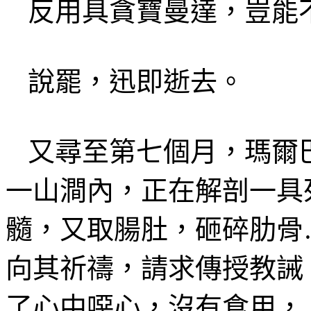
反用具貪寶
曼
達，豈能
說罷
，迅即逝去。
又尋至第七個
月，
瑪爾
一
山澗內，正在解剖一具
髓，
又取腸肚
，砸碎肋骨
向
其祈禱，請求傳授教
誡
了心中噁心，沒有食用，