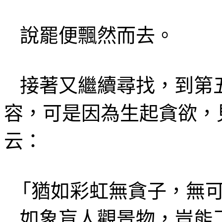
說罷便
飄然而去。
接著又繼續尋找，到第
容
，可是因為生
起貪欲
，
云
：
「猶如彩虹
無貪子
，無
如
象
盲人觀景物，豈能