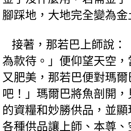
腳踩地
，大地完全變為金
接著，那若巴上師說：
為款待。」便仰望天空，
又肥美，那若巴便對
瑪
爾
吧！」
瑪爾巴將魚
剖開，
的
資糧和妙勝
供品，並顯
各種供品讓上師、本尊、