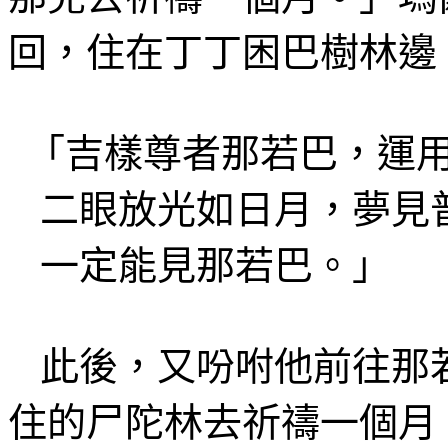
回，住在
丁丁困巴樹林
邊
「
吉樣尊者
那若巴，運
二眼放光如日月，夢見
一定能見那若巴。」
此後，又吩咐他前往那
住的
尸陀
林去祈禱一個月