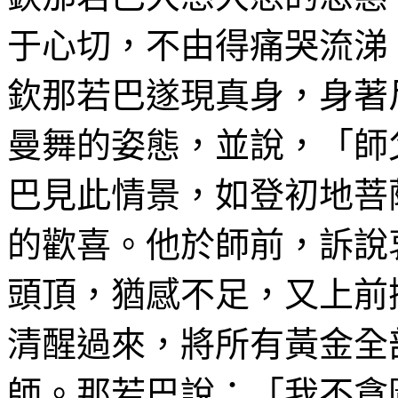
于
心切，不由得痛哭流涕
欽那若巴
遂現真
身，
身著
曼
舞的姿態，並說，「師
巴見此
情景，如
登初地
菩
的歡喜。他於師前，訴說
頭頂，猶感不足，又上前
清醒過來，將所有黃金全
師。那若巴說：「我不貪