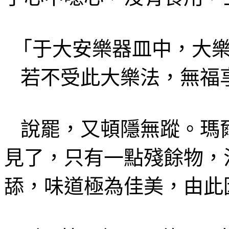
「
于
大安樂器皿中，大
若不受此
大樂法
，無福
說罷
，又
頓隱無蹤
。
瑪
見了，只有一點殘餘物，
舔，味道極為佳美，由此