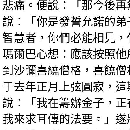
悲痛。便說：「那今後再
說：「你是發誓允諾的弟
智慧者，你們必能相見，
瑪
爾巴心想：應該按照他
到沙彌
喜繞僧
格，
喜饒僧
于
去年正月上弦圓寂，這
說：「我在籌辦金子，正
我來
求耳傳
的法要。」遂