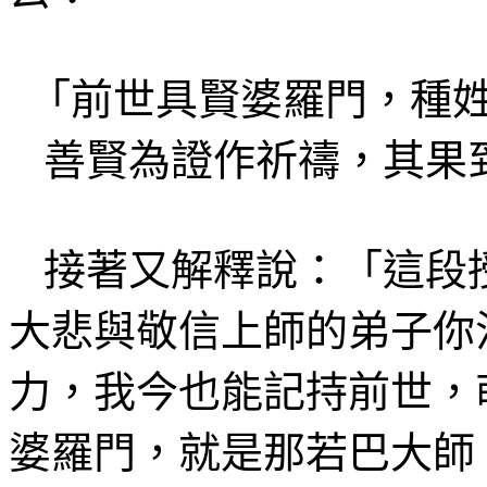
「
前世具賢婆羅門
，種
善賢為證作
祈禱，
其果
接著又解釋說：「這
段
大悲
與敬信
上師的弟子你
力，我今也
能記持前世
，
婆羅門，就是那若巴大師