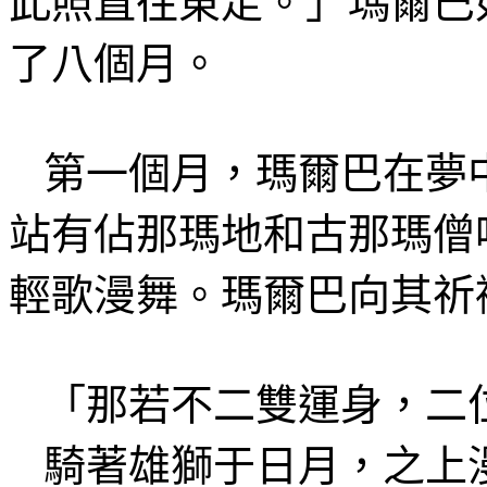
此
照直往東走
。」
瑪
爾
巴
了八個月。
第一個月，
瑪
爾巴在夢
站有
佔
那
瑪
地和古那瑪
僧
輕歌漫
舞。
瑪爾巴向其
祈
「
那若不二雙運身
，二
騎著雄獅
于
日月，
之上