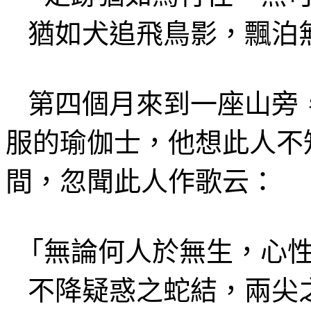
猶如犬追飛鳥影，飄泊
第四
個
月來到
一座山旁
服的瑜伽士，他想此人不
間，忽聞此人作歌
云
：
「無論何人於無生，心
不降疑惑
之蛇結，兩尖