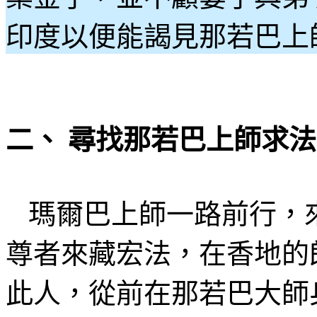
印度以便能謁見
那若巴上
二、 尋找
那若巴上師求
法
瑪爾巴上師
一路前行，
尊者來
藏宏法
，在
香地的
此人，從前在那若巴大師