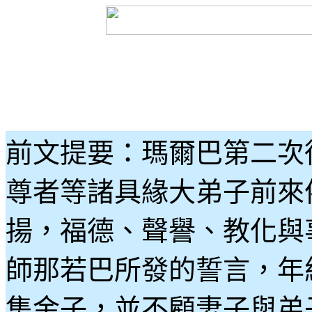
前文提要：
瑪
爾巴第二次
尊者等
諸具緣
大弟子前來
揚
，福德、聲譽、教化與
師那若巴所
發的誓言，年
集金子，並不顧妻子與弟